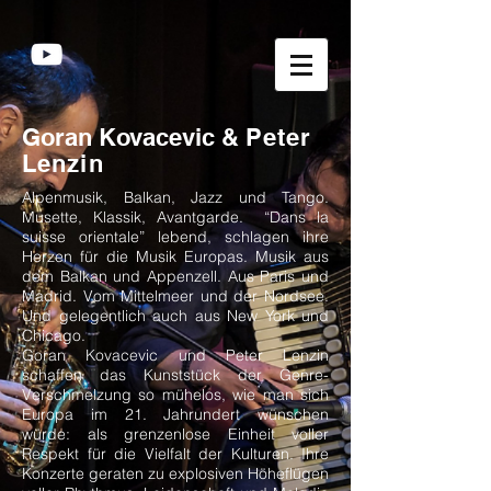
Goran Kovacevic &
Peter
Lenzin
Alpenmusik, Balkan, Jazz und Tango.
Musette, Klassik, Avantgarde. “Dans la
suisse orientale” lebend, schlagen ihre
Herzen für die Musik Europas. Musik aus
dem Balkan und Appenzell. Aus Paris und
Madrid. Vom Mittelmeer und der Nordsee.
Und gelegentlich auch aus New York und
Chicago.
Goran Kovacevic und Peter Lenzin
schaffen das Kunststück der Genre-
Verschmelzung so mühelos, wie man sich
Europa im 21. Jahrundert wünschen
würde: als grenzenlose Einheit voller
Respekt für die Vielfalt der Kulturen. Ihre
Konzerte geraten zu explosiven Höheflügen